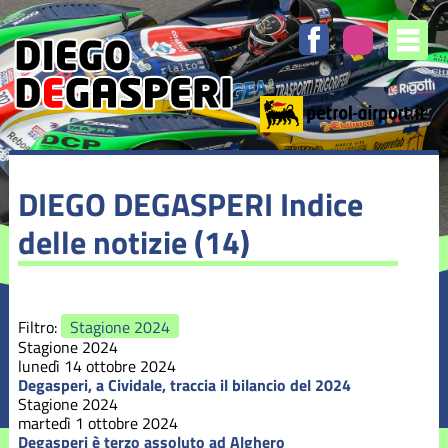
Elenco
degli
argomenti
delle
notizie:
Stagione
2016
Stagione
DIEGO DEGASPERI
Indice
2017
delle notizie (14)
Stagione
2018
Stagione
Filtro:
Stagione 2024
2019
Stagione 2024
lunedì 14 ottobre 2024
Stagione
Degasperi, a Cividale, traccia il bilancio del 2024
2020
Stagione 2024
martedì 1 ottobre 2024
Degasperi è terzo assoluto ad Alghero