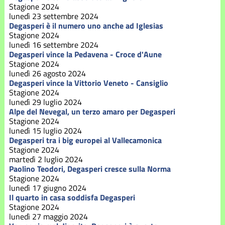
Stagione
Stagione 2024
2021
lunedì 23 settembre 2024
Degasperi è il numero uno anche ad Iglesias
Stagione 2024
Stagione
2022
lunedì 16 settembre 2024
Degasperi vince la Pedavena - Croce d'Aune
Stagione 2024
Stagione
lunedì 26 agosto 2024
2023
Degasperi vince la Vittorio Veneto - Cansiglio
Stagione 2024
lunedì 29 luglio 2024
Stagione
Alpe del Nevegal, un terzo amaro per Degasperi
2024
Stagione 2024
lunedì 15 luglio 2024
Stagione
Degasperi tra i big europei al Vallecamonica
2025
Stagione 2024
martedì 2 luglio 2024
Paolino Teodori, Degasperi cresce sulla Norma
Stagione
Stagione 2024
2026
lunedì 17 giugno 2024
Il quarto in casa soddisfa Degasperi
Stagione 2024
lunedì 27 maggio 2024