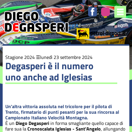
Elenco
degli
argomenti
delle
notizie:
Stagione
2016
Stagione
Stagione 2024
lunedì 23 settembre 2024
2017
Degasperi è il numero
uno anche ad Iglesias
Stagione
2018
Stagione
2019
Un'altra vittoria assoluta nel tricolore per il pilota di
Trento, firmatario di punti pesanti per la sua rincorsa al
Stagione
Campionato Italiano Velocità Montagna.
2020
È un
Diego Degasperi
in forma smagliante quello capace di
fare sua la
Cronoscalata Iglesias - Sant'Angelo
, allungando