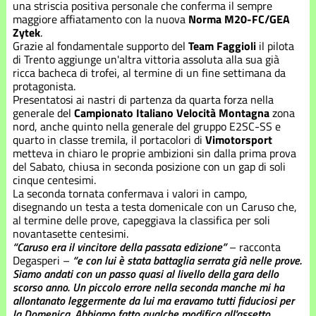
Stagione
una striscia positiva personale che conferma il sempre
2021
maggiore affiatamento con la nuova
Norma M20-FC/GEA
Zytek
.
Grazie al fondamentale supporto del
Team Faggioli
il pilota
Stagione
di Trento aggiunge un'altra vittoria assoluta alla sua già
2022
ricca bacheca di trofei, al termine di un fine settimana da
protagonista.
Stagione
Presentatosi ai nastri di partenza da quarta forza nella
2023
generale del
Campionato Italiano Velocità Montagna
zona
nord, anche quinto nella generale del gruppo E2SC-SS e
quarto in classe tremila, il portacolori di
Vimotorsport
Stagione
metteva in chiaro le proprie ambizioni sin dalla prima prova
2024
del Sabato, chiusa in seconda posizione con un gap di soli
cinque centesimi.
Stagione
La seconda tornata confermava i valori in campo,
2025
disegnando un testa a testa domenicale con un Caruso che,
al termine delle prove, capeggiava la classifica per soli
novantasette centesimi.
Stagione
“Caruso era il vincitore della passata edizione”
– racconta
2026
Degasperi –
“e con lui è stata battaglia serrata già nelle prove.
Siamo andati con un passo quasi al livello della gara dello
scorso anno. Un piccolo errore nella seconda manche mi ha
allontanato leggermente da lui ma eravamo tutti fiduciosi per
la Domenica. Abbiamo fatto qualche modifica all'assetto