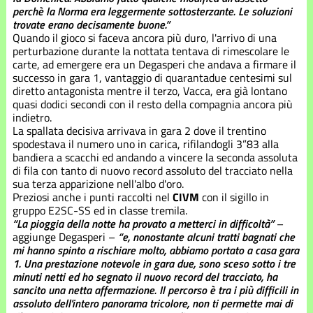
perchè la Norma era leggermente sottosterzante. Le soluzioni
trovate erano decisamente buone.”
Quando il gioco si faceva ancora più duro, l'arrivo di una
perturbazione durante la nottata tentava di rimescolare le
carte, ad emergere era un Degasperi che andava a firmare il
successo in gara 1, vantaggio di quarantadue centesimi sul
diretto antagonista mentre il terzo, Vacca, era già lontano
quasi dodici secondi con il resto della compagnia ancora più
indietro.
La spallata decisiva arrivava in gara 2 dove il trentino
spodestava il numero uno in carica, rifilandogli 3”83 alla
bandiera a scacchi ed andando a vincere la seconda assoluta
di fila con tanto di nuovo record assoluto del tracciato nella
sua terza apparizione nell'albo d'oro.
Preziosi anche i punti raccolti nel
CIVM
con il sigillo in
gruppo E2SC-SS ed in classe tremila.
“La pioggia della notte ha provato a metterci in difficoltà”
–
aggiunge Degasperi –
“e, nonostante alcuni tratti bagnati che
mi hanno spinto a rischiare molto, abbiamo portato a casa gara
1. Una prestazione notevole in gara due, sono sceso sotto i tre
minuti netti ed ho segnato il nuovo record del tracciato, ha
sancito una netta affermazione. Il percorso è tra i più difficili in
assoluto dell'intero panorama tricolore, non ti permette mai di