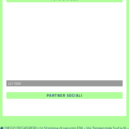
LG1 7000
PARTNER SOCIALI
DIEGO DEGASPERI c/o Stazione di servizio ENI - Via Tangenziale Sud 4/6 -