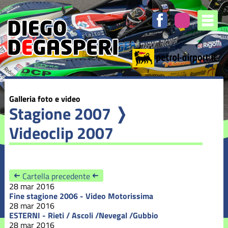
1
2
3
4
/
/
/
/
4
4
4
4
-
-
-
-
Fine
ESTERNI
ESTERNI
ESTERNI
Galleria foto e video
stagione
-
-
-
Stagione 2007
❭
2006
Rieti
Caprino
Lima
-
/
/
/
Videoclip 2007
Video
Ascoli
Spino
Popoli
Motorissima
/Nevegal
/
/Pedavena
/Gubbio
Verzegnis
/
/
Cividale
Bondone
➜
Cartella precedente
➜
28 mar 2016
Fine stagione 2006 - Video Motorissima
28 mar 2016
ESTERNI - Rieti / Ascoli /Nevegal /Gubbio
28 mar 2016